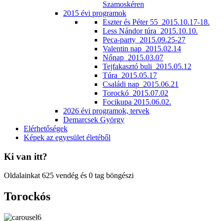
Szamoskéren
2015 évi programok
Eszter és Péter 55_2015.10.17-18.
Less Nándor túra_2015.10.10.
Peca-party_2015.09.25-27
Valentin nap_2015.02.14
Nőnap_2015.03.07
Tejfakasztó buli_2015.05.12
Túra_2015.05.17
Családi nap_2015.06.21
Torockó_2015.07.02
Focikupa 2015.06.02.
2026 évi programok, tervek
Demarcsek György
Elérhetőségek
Képek az egyesület életéből
Ki van itt?
Oldalainkat 625 vendég és 0 tag böngészi
Torockós