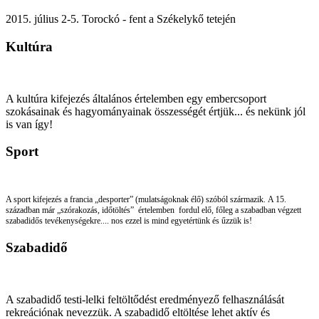
2015. július 2-5. Torockó - fent a Székelykő tetején
Kultúra
A kultúra kifejezés általános értelemben egy embercsoport
szokásainak és hagyományainak összességét értjük... és nekünk jól
is van így!
Sport
A sport kifejezés a francia „desporter” (mulatságoknak élő) szóból származik.
A 15.
században már „szórakozás, időtöltés”
értelemben
fordul elő,
főleg a szabadban végzett
szabadidős tevékenységekre.... nos ezzel is mind egyetértünk és űzzük is!
Szabadidő
A szabadidő testi-lelki feltöltődést eredményező felhasználását
rekreációnak nevezzük. A szabadidő eltöltése lehet aktív és