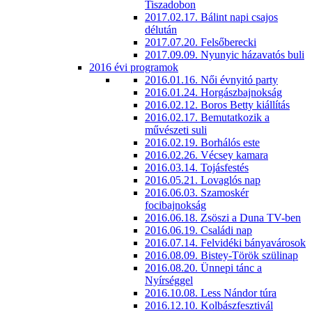
Tiszadobon
2017.02.17. Bálint napi csajos
délután
2017.07.20. Felsőberecki
2017.09.09. Nyunyic házavatós buli
2016 évi programok
2016.01.16. Női évnyitó party
2016.01.24. Horgászbajnokság
2016.02.12. Boros Betty kiállítás
2016.02.17. Bemutatkozik a
művészeti suli
2016.02.19. Borhálós este
2016.02.26. Vécsey kamara
2016.03.14. Tojásfestés
2016.05.21. Lovaglós nap
2016.06.03. Szamoskér
focibajnokság
2016.06.18. Zsöszi a Duna TV-ben
2016.06.19. Családi nap
2016.07.14. Felvidéki bányavárosok
2016.08.09. Bistey-Török szülinap
2016.08.20. Ünnepi tánc a
Nyírséggel
2016.10.08. Less Nándor túra
2016.12.10. Kolbászfesztivál