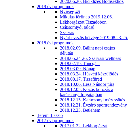
2020.06.20. Biciklizés Bódisékhoz
2019 évi programok
Nyírség 45
Mikulás férfinap 2019.12.06.
Lékhorgászat Tiszadobon
Csíksomlyói búcsú
Szarvas
Nyári evezős hétvége 2019.08.23-25.
2018 évi programok
2018.02.09. Bálint napi csajos
délután
2018.05.24-26. Szarvasi wellness
2018.02.19. Táncgála
2018.03.09. Nőnap
2018.03.24. Húsvéti készülődés
2018.08.17. Tiszafüred
2018.10.06. Less Nándor túra
2018.12.05. Közös borozás a
karácsonyi forgatagban
2018.12.15. Karácsonyi mézessütés
2018.12.21. Évzáró sportrendezvény
2018.12.23. Betlehem
Teremi László
2017 évi programok
2017.01.22. Lékhorgászat