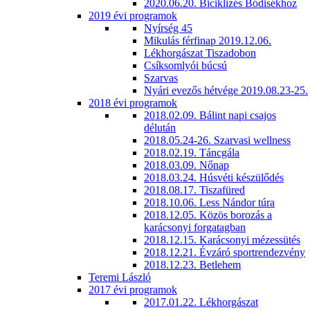
2020.06.20. Biciklizés Bódisékhoz
2019 évi programok
Nyírség 45
Mikulás férfinap 2019.12.06.
Lékhorgászat Tiszadobon
Csíksomlyói búcsú
Szarvas
Nyári evezős hétvége 2019.08.23-25.
2018 évi programok
2018.02.09. Bálint napi csajos
délután
2018.05.24-26. Szarvasi wellness
2018.02.19. Táncgála
2018.03.09. Nőnap
2018.03.24. Húsvéti készülődés
2018.08.17. Tiszafüred
2018.10.06. Less Nándor túra
2018.12.05. Közös borozás a
karácsonyi forgatagban
2018.12.15. Karácsonyi mézessütés
2018.12.21. Évzáró sportrendezvény
2018.12.23. Betlehem
Teremi László
2017 évi programok
2017.01.22. Lékhorgászat