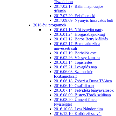
Tiszadobon
2017.02.17. Bálint napi csajos
délután
2017.07.20. Felsőberecki
2017.09.09. Nyunyic házavatós buli
2016 évi programok
2016.01.16. Női évnyitó party
2016.01.24. Horgászbajnokság
2016.02.12. Boros Betty kiállítás
2016.02.17. Bemutatkozik a
művészeti suli
2016.02.19. Borhálós este
2016.02.26. Vécsey kamara
2016.03.14. Tojásfestés
2016.05.21. Lovaglós nap
2016.06.03. Szamoskér
focibajnokság
2016.06.18. Zsöszi a Duna TV-ben
2016.06.19. Családi nap
2016.07.14. Felvidéki bányavárosok
2016.08.09. Bistey-Török szülinap
2016.08.20. Ünnepi tánc a
Nyírséggel
2016.10.08. Less Nándor túra
2016.12.10. Kolbászfesztivál