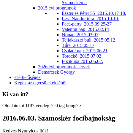
Szamoskéren
2015 évi programok
Eszter és Péter 55_2015.10.17-18.
Less Nándor túra_2015.10.10.
Peca-party_2015.09.25-27
Valentin nap_2015.02.14
Nőnap_2015.03.07
Tejfakasztó buli_2015.05.12
Túra_2015.05.17
Családi nap_2015.06.21
Torockó_2015.07.02
Focikupa 2015.06.02.
2026 évi programok, tervek
Demarcsek György
Elérhetőségek
Képek az egyesület életéből
Ki van itt?
Oldalainkat 1197 vendég és 0 tag böngészi
2016.06.03. Szamoskér focibajnokság
Kedves Nyunyicos fiúk!