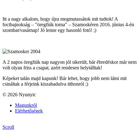
Itt a nagy alkalom, hogy újra megmutassátok mit tudtok! A
focibajnokság – "öregfiúk torna" – Szamoskéren 2016. június 4-én
szombat/vasárnap! Jó lenne egy hasonló fotó! ;)
A 2 napos öregfiúk nap nagyon jól sikerült, bár ébredéskor már nem
volt olyan friss a csapat, azért rendesen helytálltak!
Képeket talán majd kapunk! Bár lehet, hogy jobb nem látni mit
csináltak a férjeink kiszabadulva itthonról ;)
© 2026 Nyunyic
Magunkról
Elérhetőségek
Scroll