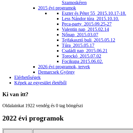
Szamoskéren
2015 évi programok
Eszter és Péter 55_2015.10.17-18.
Less Nándor túra_2015.10.10.
Peca-party_2015.09.25-27
Valentin nap_2015.02.14
Nőnap_2015.03.07
Tejfakasztó buli_2015.05.12
Túra_2015.05.17
Családi nap_2015.06.21
Torockó_2015.07.02
Focikupa 2015.06.02.
2026 évi programok, tervek
Demarcsek György
Elérhetőségek
Képek az egyesület életéből
Ki van itt?
Oldalainkat 1922 vendég és 0 tag böngészi
2022 évi programok