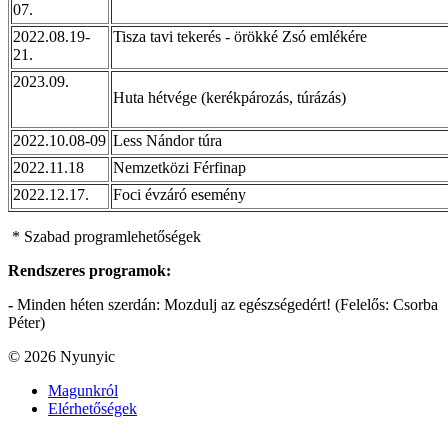
07.
2022.08.19-
Tisza tavi tekerés - örökké Zsó emlékére
21.
2023.09.
Huta hétvége (kerékpározás, túrázás)
2022.10.08-09
Less Nándor túra
2022.11.18
Nemzetközi Férfinap
2022.12.17.
Foci évzáró esemény
* Szabad programlehetőségek
Rendszeres programok:
-
Minden héten szerdán: Mozdulj az egészségedért! (Felelős: Csorba
Péter)
© 2026 Nyunyic
Magunkról
Elérhetőségek