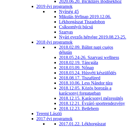
2020.06.20. Biciklizés Bódisékhoz
2019 évi programok
Nyírség 45
Mikulás férfinap 2019.12.06.
Lékhorgászat Tiszadobon
Csíksomlyói búcsú
Szarvas
Nyári evezős hétvége 2019.08.23-25.
2018 évi programok
2018.02.09. Bálint napi csajos
délután
2018.05.24-26. Szarvasi wellness
2018.02.19. Táncgála
2018.03.09. Nőnap
2018.03.24. Húsvéti készülődés
2018.08.17. Tiszafüred
2018.10.06. Less Nándor túra
2018.12.05. Közös borozás a
karácsonyi forgatagban
2018.12.15. Karácsonyi mézessütés
2018.12.21. Évzáró sportrendezvény
2018.12.23. Betlehem
Teremi László
2017 évi programok
2017.01.22. Lékhorgászat