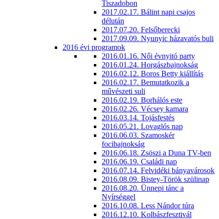
Tiszadobon
2017.02.17. Bálint napi csajos
délután
2017.07.20. Felsőberecki
2017.09.09. Nyunyic házavatós buli
2016 évi programok
2016.01.16. Női évnyitó party
2016.01.24. Horgászbajnokság
2016.02.12. Boros Betty kiállítás
2016.02.17. Bemutatkozik a
művészeti suli
2016.02.19. Borhálós este
2016.02.26. Vécsey kamara
2016.03.14. Tojásfestés
2016.05.21. Lovaglós nap
2016.06.03. Szamoskér
focibajnokság
2016.06.18. Zsöszi a Duna TV-ben
2016.06.19. Családi nap
2016.07.14. Felvidéki bányavárosok
2016.08.09. Bistey-Török szülinap
2016.08.20. Ünnepi tánc a
Nyírséggel
2016.10.08. Less Nándor túra
2016.12.10. Kolbászfesztivál