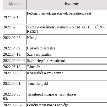
Időpont
Esemény
Februári lányok-asszonyok beszélgetős est
2022.02.11
2022.02.
Vécsey-Vásárhelyi Kamara - NEM VEHETTÜNK
RÉSZT
2022.03.05.
Nőnap
2022.04.09.
Húsvéti tojásfestés
2022.04.19.
Szarvasi lazulás
2022.05.06-09
Széki Néptánc Akadérmia
2022.05.18.
Táncház
2022.05.23.
Közgyűlés a székhelyen
2022.06.01.
Táncház ajaki
2022.06.03-
Tiszafüred bicajozás, csónakázás
05.
2022.08.05-
Felsőberecki közös hétvége