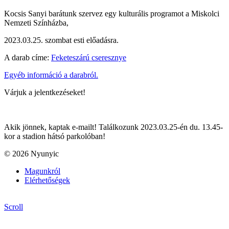
Kocsis Sanyi barátunk szervez egy kulturális programot a Miskolci
Nemzeti Színházba,
2023.03.25. szombat esti előadásra.
A darab címe:
Feketeszárú cseresznye
Egyéb információ a darabról.
Várjuk a jelentkezéseket!
Akik jönnek, kaptak e-mailt! Találkozunk 2023.03.25-én du. 13.45-
kor a stadion hátsó parkolóban!
© 2026 Nyunyic
Magunkról
Elérhetőségek
Scroll