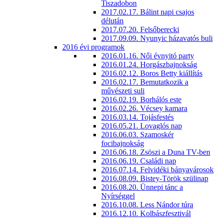
Tiszadobon
2017.02.17. Bálint napi csajos
délután
2017.07.20. Felsőberecki
2017.09.09. Nyunyic házavatós buli
2016 évi programok
2016.01.16. Női évnyitó party
2016.01.24. Horgászbajnokság
2016.02.12. Boros Betty kiállítás
2016.02.17. Bemutatkozik a
művészeti suli
2016.02.19. Borhálós este
2016.02.26. Vécsey kamara
2016.03.14. Tojásfestés
2016.05.21. Lovaglós nap
2016.06.03. Szamoskér
focibajnokság
2016.06.18. Zsöszi a Duna TV-ben
2016.06.19. Családi nap
2016.07.14. Felvidéki bányavárosok
2016.08.09. Bistey-Török szülinap
2016.08.20. Ünnepi tánc a
Nyírséggel
2016.10.08. Less Nándor túra
2016.12.10. Kolbászfesztivál