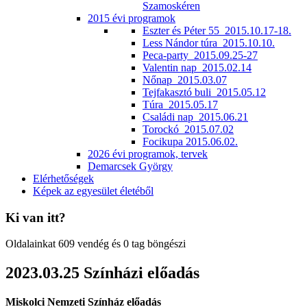
Szamoskéren
2015 évi programok
Eszter és Péter 55_2015.10.17-18.
Less Nándor túra_2015.10.10.
Peca-party_2015.09.25-27
Valentin nap_2015.02.14
Nőnap_2015.03.07
Tejfakasztó buli_2015.05.12
Túra_2015.05.17
Családi nap_2015.06.21
Torockó_2015.07.02
Focikupa 2015.06.02.
2026 évi programok, tervek
Demarcsek György
Elérhetőségek
Képek az egyesület életéből
Ki van itt?
Oldalainkat 609 vendég és 0 tag böngészi
2023.03.25 Színházi előadás
Miskolci Nemzeti Színház előadás