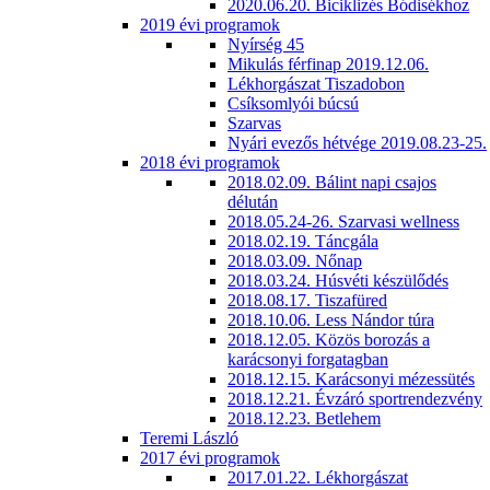
2020.06.20. Biciklizés Bódisékhoz
2019 évi programok
Nyírség 45
Mikulás férfinap 2019.12.06.
Lékhorgászat Tiszadobon
Csíksomlyói búcsú
Szarvas
Nyári evezős hétvége 2019.08.23-25.
2018 évi programok
2018.02.09. Bálint napi csajos
délután
2018.05.24-26. Szarvasi wellness
2018.02.19. Táncgála
2018.03.09. Nőnap
2018.03.24. Húsvéti készülődés
2018.08.17. Tiszafüred
2018.10.06. Less Nándor túra
2018.12.05. Közös borozás a
karácsonyi forgatagban
2018.12.15. Karácsonyi mézessütés
2018.12.21. Évzáró sportrendezvény
2018.12.23. Betlehem
Teremi László
2017 évi programok
2017.01.22. Lékhorgászat