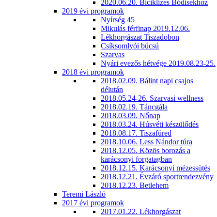
2020.06.20. Biciklizés Bódisékhoz
2019 évi programok
Nyírség 45
Mikulás férfinap 2019.12.06.
Lékhorgászat Tiszadobon
Csíksomlyói búcsú
Szarvas
Nyári evezős hétvége 2019.08.23-25.
2018 évi programok
2018.02.09. Bálint napi csajos
délután
2018.05.24-26. Szarvasi wellness
2018.02.19. Táncgála
2018.03.09. Nőnap
2018.03.24. Húsvéti készülődés
2018.08.17. Tiszafüred
2018.10.06. Less Nándor túra
2018.12.05. Közös borozás a
karácsonyi forgatagban
2018.12.15. Karácsonyi mézessütés
2018.12.21. Évzáró sportrendezvény
2018.12.23. Betlehem
Teremi László
2017 évi programok
2017.01.22. Lékhorgászat