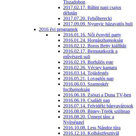
Tiszadobon
2017.02.17. Bálint napi csajos
délután
2017.07.20. Felsőberecki
2017.09.09. Nyunyic házavatós buli
2016 évi programok
2016.01.16. Női évnyitó party
2016.01.24. Horgászbajnokság
2016.02.12. Boros Betty kiállítás
2016.02.17. Bemutatkozik a
művészeti suli
2016.02.19. Borhálós este
2016.02.26. Vécsey kamara
2016.03.14. Tojásfestés
2016.05.21. Lovaglós nap
2016.06.03. Szamoskér
focibajnokság
2016.06.18. Zsöszi a Duna TV-ben
2016.06.19. Családi nap
2016.07.14. Felvidéki bányavárosok
2016.08.09. Bistey-Török szülinap
2016.08.20. Ünnepi tánc a
Nyírséggel
2016.10.08. Less Nándor túra
2016.12.10. Kolbászfesztivál