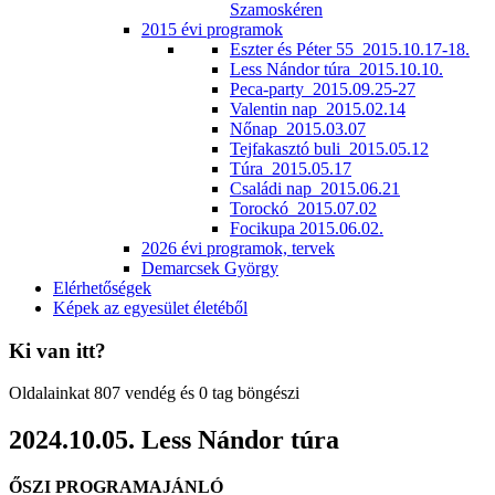
Szamoskéren
2015 évi programok
Eszter és Péter 55_2015.10.17-18.
Less Nándor túra_2015.10.10.
Peca-party_2015.09.25-27
Valentin nap_2015.02.14
Nőnap_2015.03.07
Tejfakasztó buli_2015.05.12
Túra_2015.05.17
Családi nap_2015.06.21
Torockó_2015.07.02
Focikupa 2015.06.02.
2026 évi programok, tervek
Demarcsek György
Elérhetőségek
Képek az egyesület életéből
Ki van itt?
Oldalainkat 807 vendég és 0 tag böngészi
2024.10.05. Less Nándor túra
ŐSZI PROGRAMAJÁNLÓ