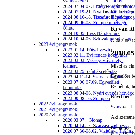
Szamoskéren
Jaffás
2024.07.04-07. Erdélyi kirándulás
Ajánlott old
2024.07.19-21. Nyári evezős hétvége
Elérhetőség
2024.08.16-18. Tiszafüredi hétvége
Képek az egy
2024.09.06-08. Zempléni hétvége
Óhuta
Ki van itt
2024.10.05. Less Nándor túra
2024.10.04-06. Szlovák paradicsom
Oldalainkat 
2023 évi programok
2023.01.14. Pótszilveszter
2018.05
2023.02.11. Évi rendes közgyűlés
2023.03.03. Vécsey Vásárhelyi
Kamara
Mivel az elm
2023.03.25 Színházi előadás
Egyenlőre be
2023.04.11-14. Szarvasi lazulás
2023.07.06-07.09. Egyesületi
Reméljük, ho
kirándulás
2023.08.04-06. Nyári evezős hétvége
Bővebben
2023.09.08-10. Zemplén
2022 évi programok
Szarvas
Li
2021 évi programok
2020 évi programok
Aki szeretne
2020.03.07. - Nőnap
2020.04.14-17. Szarvasi wellness
Eddigi jelen
2020.07.30-08.02. Vizitúra a Tiszán
házaspár, Ny