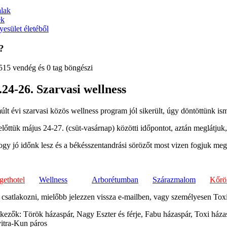
alak
ek
esület életéből
?
515 vendég és 0 tag böngészi
.24-26. Szarvasi wellness
últ évi szarvasi közös wellness program jól sikerült, úgy döntöttünk ism
lőttük május 24-27. (csüt-vasárnap) közötti időpontot, aztán meglátjuk,
gy jó időnk lesz és a békésszentandrási sörözőt most vizen fogjuk megk
gethotel
Wellness
Arborétumban
Szárazmalom
Kőrö
 csatlakozni, mielőbb jelezzen vissza e-mailben, vagy személyesen Tox
tkezők: Török házaspár, Nagy Eszter és férje, Fabu házaspár, Toxi háza
itra-Kun páros