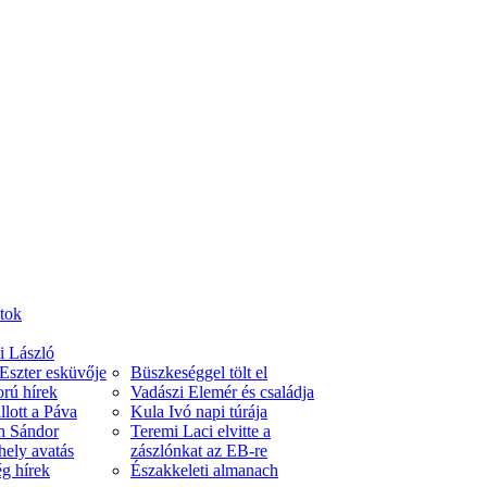
atok
i László
Eszter esküvője
Büszkeséggel tölt el
rú hírek
Vadászi Elemér és családja
llott a Páva
Kula Ivó napi túrája
h Sándor
Teremi Laci elvitte a
hely avatás
zászlónkat az EB-re
g hírek
Északkeleti almanach