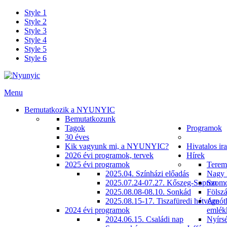
Style 1
Style 2
Style 3
Style 4
Style 5
Style 6
Menu
Bemutatkozik a NYUNYIC
Bemutatkozunk
Tagok
Programok
30 éves
Kik vagyunk mi, a NYUNYIC?
Hivatalos ir
2026 évi programok, tervek
Hírek
2025 évi programok
Terem
2025.04. Színházi előadás
Nagy 
2025.07.24-07.27. Kőszeg-Sopron
Szomo
2025.08.08-08.10. Sonkád
Fölszá
2025.08.15-17. Tiszafüredi hétvége
Arnót
2024 évi programok
emlék
2024.06.15. Családi nap
Nyírsé