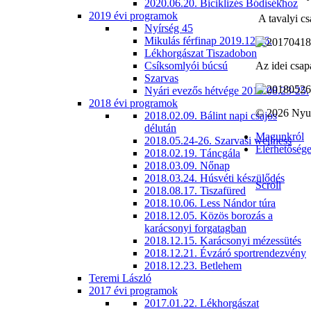
2020.06.20. Biciklizés Bódisékhoz
2019 évi programok
A tavalyi cs
Nyírség 45
Mikulás férfinap 2019.12.06.
Lékhorgászat Tiszadobon
Csíksomlyói búcsú
Az idei csap
Szarvas
Nyári evezős hétvége 2019.08.23-25.
2018 évi programok
© 2026 Nyu
2018.02.09. Bálint napi csajos
délután
Magunkról
2018.05.24-26. Szarvasi wellness
Elérhetőség
2018.02.19. Táncgála
2018.03.09. Nőnap
2018.03.24. Húsvéti készülődés
Scroll
2018.08.17. Tiszafüred
2018.10.06. Less Nándor túra
2018.12.05. Közös borozás a
karácsonyi forgatagban
2018.12.15. Karácsonyi mézessütés
2018.12.21. Évzáró sportrendezvény
2018.12.23. Betlehem
Teremi László
2017 évi programok
2017.01.22. Lékhorgászat