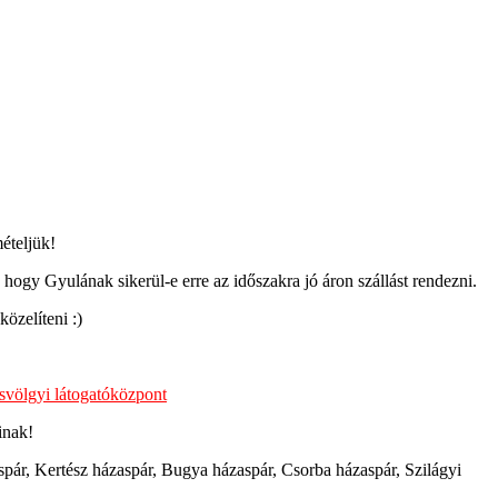
ételjük!
 hogy Gyulának sikerül-e erre az időszakra jó áron szállást rendezni.
özelíteni :)
svölgyi látogatóközpont
inak!
spár, Kertész házaspár, Bugya házaspár, Csorba házaspár, Szilágyi