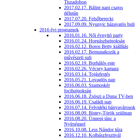
Tiszadobon
2017.02.17. Bálint napi csajos
délután
2017.07.20. Felsőberecki
2017.09.09. Nyunyic házavatós buli
2016 évi programok
2016.01.16. Női évnyitó party
2016.01.24. Horgászbajnokság
2016.02.12. Boros Betty kiállítás
2016.02.17. Bemutatkozik a
művészeti suli
2016.02.19. Borhálós este
2016.02.26. Vécsey kamara
2016.03.14. Tojásfestés
2016.05.21. Lovaglós nap
2016.06.03. Szamoskér
focibajnokság
2016.06.18. Zsöszi a Duna TV-ben
2016.06.19. Családi nap
2016.07.14. Felvidéki bányavárosok
2016.08.09. Bistey-Török szülinap
2016.08.20. Ünnepi tánc a
Nyírséggel
2016.10.08. Less Nándor túra
2016.12.10. Kolbászfesztivál