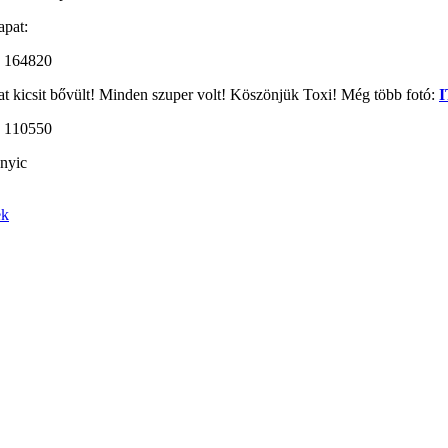
apat:
at kicsit bővült! Minden szuper volt! Köszönjük Toxi! Még több fotó:
nyic
ek