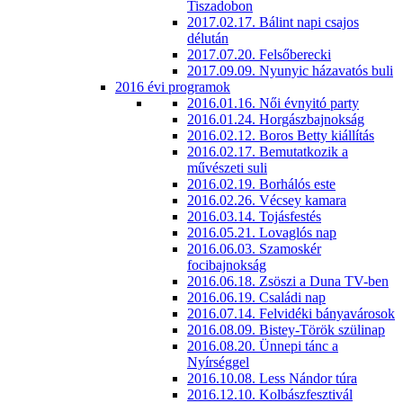
Tiszadobon
2017.02.17. Bálint napi csajos
délután
2017.07.20. Felsőberecki
2017.09.09. Nyunyic házavatós buli
2016 évi programok
2016.01.16. Női évnyitó party
2016.01.24. Horgászbajnokság
2016.02.12. Boros Betty kiállítás
2016.02.17. Bemutatkozik a
művészeti suli
2016.02.19. Borhálós este
2016.02.26. Vécsey kamara
2016.03.14. Tojásfestés
2016.05.21. Lovaglós nap
2016.06.03. Szamoskér
focibajnokság
2016.06.18. Zsöszi a Duna TV-ben
2016.06.19. Családi nap
2016.07.14. Felvidéki bányavárosok
2016.08.09. Bistey-Török szülinap
2016.08.20. Ünnepi tánc a
Nyírséggel
2016.10.08. Less Nándor túra
2016.12.10. Kolbászfesztivál