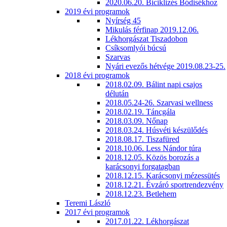
2020.06.20. Biciklizés Bódisékhoz
2019 évi programok
Nyírség 45
Mikulás férfinap 2019.12.06.
Lékhorgászat Tiszadobon
Csíksomlyói búcsú
Szarvas
Nyári evezős hétvége 2019.08.23-25.
2018 évi programok
2018.02.09. Bálint napi csajos
délután
2018.05.24-26. Szarvasi wellness
2018.02.19. Táncgála
2018.03.09. Nőnap
2018.03.24. Húsvéti készülődés
2018.08.17. Tiszafüred
2018.10.06. Less Nándor túra
2018.12.05. Közös borozás a
karácsonyi forgatagban
2018.12.15. Karácsonyi mézessütés
2018.12.21. Évzáró sportrendezvény
2018.12.23. Betlehem
Teremi László
2017 évi programok
2017.01.22. Lékhorgászat