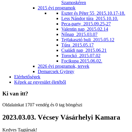
Szamoskéren
2015 évi programok
Eszter és Péter 55_2015.10.17-18.
Less Nándor túra_2015.10.10.
Peca-party_2015.09.25-27
Valentin nap_2015.02.14
Nőnap_2015.03.07
Tejfakasztó buli_2015.05.12
Túra_2015.05.17
Családi nap_2015.06.21
Torockó_2015.07.02
Focikupa 2015.06.02.
2026 évi programok, tervek
Demarcsek György
Elérhetőségek
Képek az egyesület életéből
Ki van itt?
Oldalainkat 1707 vendég és 0 tag böngészi
2023.03.03. Vécsey Vásárhelyi Kamara
Kedves Tagtársak!